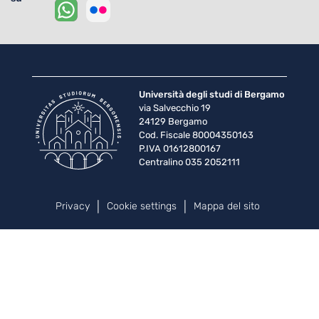
Università degli studi di Bergamo
via Salvecchio 19
24129 Bergamo
Cod. Fiscale 80004350163
P.IVA 01612800167
Centralino 035 2052111
Piè di pagina
Privacy
Cookie settings
Mappa del sito