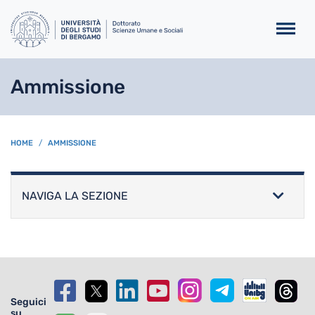
Salta al contenuto principa
Ammissione
BREADCRUMB
HOME
AMMISSIONE
NAVIGA LA SEZIONE
Seguici
su